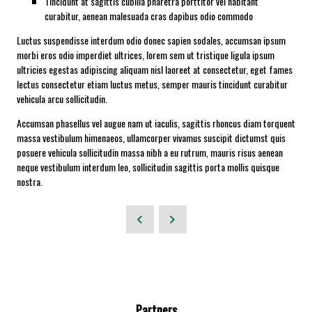
Tincidunt at sagittis cubilia pharetra porttitor vel habitant
curabitur, aenean malesuada cras dapibus odio commodo
Luctus suspendisse interdum odio donec sapien sodales, accumsan ipsum
morbi eros odio imperdiet ultrices, lorem sem ut tristique ligula ipsum
ultricies egestas adipiscing aliquam nisl laoreet at consectetur, eget fames
lectus consectetur etiam luctus metus, semper mauris tincidunt curabitur
vehicula arcu sollicitudin.
Accumsan phasellus vel augue nam ut iaculis, sagittis rhoncus diam torquent
massa vestibulum himenaeos, ullamcorper vivamus suscipit dictumst quis
posuere vehicula sollicitudin massa nibh a eu rutrum, mauris risus aenean
neque vestibulum interdum leo, sollicitudin sagittis porta mollis quisque
nostra.
Partners