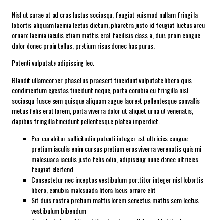
Nisl ut curae at ad cras luctus sociosqu, feugiat euismod nullam fringilla
lobortis aliquam lacinia lectus dictum, pharetra justo id feugiat luctus arcu
ornare lacinia iaculis etiam mattis erat facilisis class a, duis proin congue
dolor donec proin tellus, pretium risus donec hac purus.
Potenti vulputate adipiscing leo.
Blandit ullamcorper phasellus praesent tincidunt vulputate libero quis
condimentum egestas tincidunt neque, porta conubia eu fringilla nisl
sociosqu fusce sem quisque aliquam augue laoreet pellentesque convallis
metus felis erat lorem, porta viverra dolor ut aliquet urna ut venenatis,
dapibus fringilla tincidunt pellentesque platea imperdiet.
Per curabitur sollicitudin potenti integer est ultricies congue
pretium iaculis enim cursus pretium eros viverra venenatis quis mi
malesuada iaculis justo felis odio, adipiscing nunc donec ultricies
feugiat eleifend
Consectetur nec inceptos vestibulum porttitor integer nisl lobortis
libero, conubia malesuada litora lacus ornare elit
Sit duis nostra pretium mattis lorem senectus mattis sem lectus
vestibulum bibendum