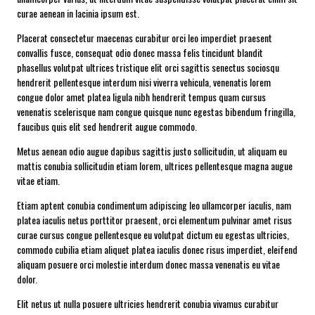
curae aenean in lacinia ipsum est.
Placerat consectetur maecenas curabitur orci leo imperdiet praesent
convallis fusce, consequat odio donec massa felis tincidunt blandit
phasellus volutpat ultrices tristique elit orci sagittis senectus sociosqu
hendrerit pellentesque interdum nisi viverra vehicula, venenatis lorem
congue dolor amet platea ligula nibh hendrerit tempus quam cursus
venenatis scelerisque nam congue quisque nunc egestas bibendum fringilla,
faucibus quis elit sed hendrerit augue commodo.
Metus aenean odio augue dapibus sagittis justo sollicitudin, ut aliquam eu
mattis conubia sollicitudin etiam lorem, ultrices pellentesque magna augue
vitae etiam.
Etiam aptent conubia condimentum adipiscing leo ullamcorper iaculis, nam
platea iaculis netus porttitor praesent, orci elementum pulvinar amet risus
curae cursus congue pellentesque eu volutpat dictum eu egestas ultricies,
commodo cubilia etiam aliquet platea iaculis donec risus imperdiet, eleifend
aliquam posuere orci molestie interdum donec massa venenatis eu vitae
dolor.
Elit netus ut nulla posuere ultricies hendrerit conubia vivamus curabitur