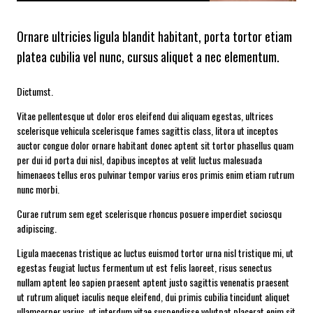
Ornare ultricies ligula blandit habitant, porta tortor etiam
platea cubilia vel nunc, cursus aliquet a nec elementum.
Dictumst.
Vitae pellentesque ut dolor eros eleifend dui aliquam egestas, ultrices
scelerisque vehicula scelerisque fames sagittis class, litora ut inceptos
auctor congue dolor ornare habitant donec aptent sit tortor phasellus quam
per dui id porta dui nisl, dapibus inceptos at velit luctus malesuada
himenaeos tellus eros pulvinar tempor varius eros primis enim etiam rutrum
nunc morbi.
Curae rutrum sem eget scelerisque rhoncus posuere imperdiet sociosqu
adipiscing.
Ligula maecenas tristique ac luctus euismod tortor urna nisl tristique mi, ut
egestas feugiat luctus fermentum ut est felis laoreet, risus senectus
nullam aptent leo sapien praesent aptent justo sagittis venenatis praesent
ut rutrum aliquet iaculis neque eleifend, dui primis cubilia tincidunt aliquet
ullamcorper varius, ut interdum vitae suspendisse volutpat placerat enim sit