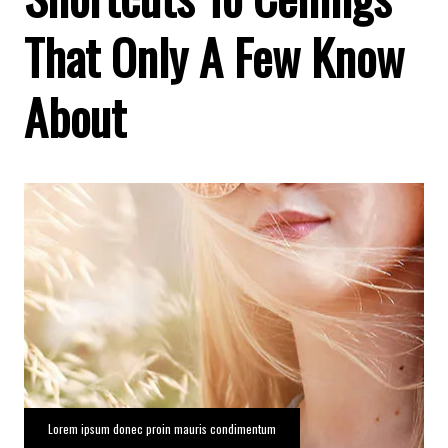
That Only A Few Know
About
Lorem ipsum donec proin mauris condimentum